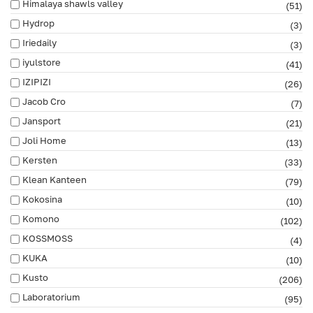
Himalaya shawls valley
(51)
Hydrop
(3)
Iriedaily
(3)
iyulstore
(41)
IZIPIZI
(26)
Jacob Cro
(7)
Jansport
(21)
Joli Home
(13)
Kersten
(33)
Klean Kanteen
(79)
Kokosina
(10)
Komono
(102)
KOSSMOSS
(4)
KUKA
(10)
Kusto
(206)
Laboratorium
(95)