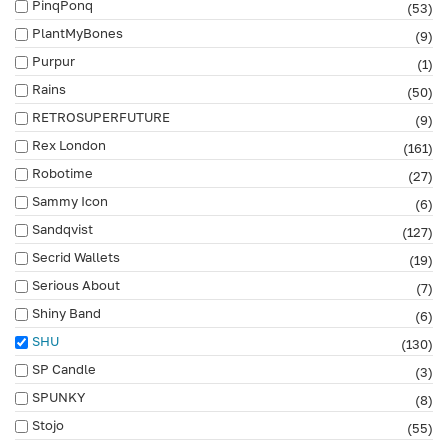
PinqPonq
(53)
PlantMyBones
(9)
Purpur
(1)
Rains
(50)
RETROSUPERFUTURE
(9)
Rex London
(161)
Robotime
(27)
Sammy Icon
(6)
Sandqvist
(127)
Secrid Wallets
(19)
Serious About
(7)
Shiny Band
(6)
SHU
(130)
SP Candle
(3)
SPUNKY
(8)
Stojo
(55)