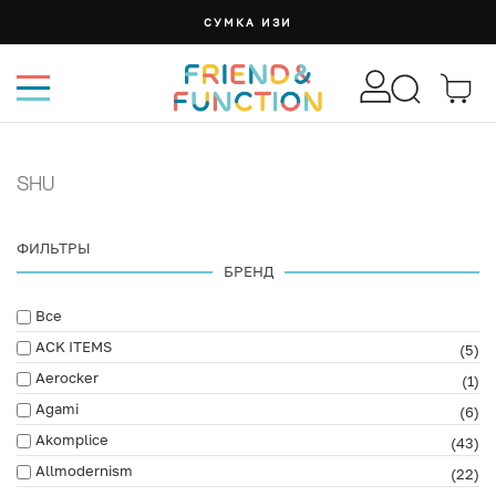
СУМКА ИЗИ
SHU
ФИЛЬТРЫ
БРЕНД
Все
ACK ITEMS
(5)
Aerocker
(1)
Agami
(6)
Akomplice
(43)
Allmodernism
(22)