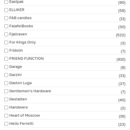
Eastpak
(90)
ELLIKER
(58)
FAB сandles
(11)
FalafelBooks
(30)
Fjallraven
(522)
For Kings Only
(3)
Fridolin
(7)
FRIEND FUNCTION
(910)
Garage
(8)
Garzini
(31)
Gaston Luga
(37)
Gentlemen's Hardware
(7)
Gestalten
(40)
Handwers
(2)
Heart of Moscow
(16)
Helio Ferretti
(23)