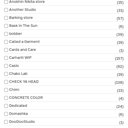
Anokhin Nikita store
(15)
Another Studio
(31)
Barking store
(57)
Bask In The Sun
(6)
bobber
(39)
Called a Garment
(19)
Cards and Care
(1)
Carhartt WIP
(157)
Casio
(62)
Chako Lab
(19)
CHECK YA HEAD
(138)
Chimi
(13)
CONCRETE COLOR
(4)
Dedicated
(24)
Domashka
(6)
DooDooStudio
(1)