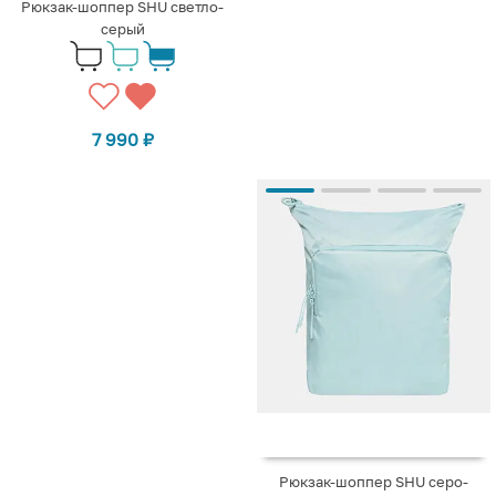
Рюкзак-шоппер SHU светло-
серый
7 990
₽
Рюкзак-шоппер SHU серо-