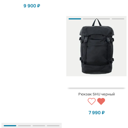
9 900
₽
Рюкзак SHU черный
7 990
₽