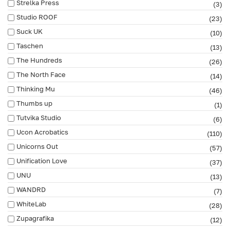
Strelka Press
(3)
Studio ROOF
(23)
Suck UK
(10)
Taschen
(13)
The Hundreds
(26)
The North Face
(14)
Thinking Mu
(46)
Thumbs up
(1)
Tutvika Studio
(6)
Ucon Acrobatics
(110)
Unicorns Out
(57)
Unification Love
(37)
UNU
(13)
WANDRD
(7)
WhiteLab
(28)
Zupagrafika
(12)