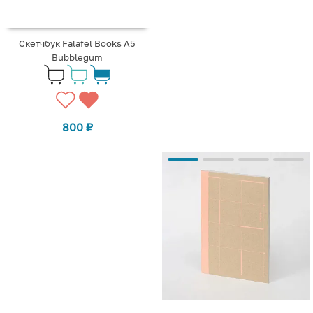
Скетчбук Falafel Books А5
Bubblegum
800
₽