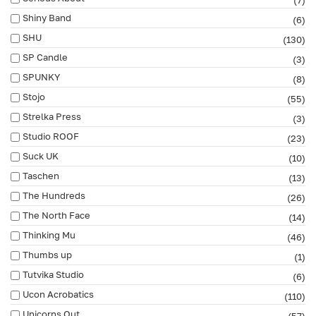
Shiny Band
(6)
SHU
(130)
SP Candle
(3)
SPUNKY
(8)
Stojo
(55)
Strelka Press
(3)
Studio ROOF
(23)
Suck UK
(10)
Taschen
(13)
The Hundreds
(26)
The North Face
(14)
Thinking Mu
(46)
Thumbs up
(1)
Tutvika Studio
(6)
Ucon Acrobatics
(110)
Unicorns Out
(57)