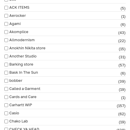
ACK ITEMS
(5)
Aerocker
(1)
Agami
(6)
Akomplice
(43)
Allmodernism
(22)
Anokhin Nikita store
(15)
Another Studio
(31)
Barking store
(57)
Bask In The Sun
(6)
bobber
(39)
Called a Garment
(19)
Cards and Care
(1)
Carhartt WIP
(157)
Casio
(62)
Chako Lab
(19)
CHECK YA HEAD
(138)