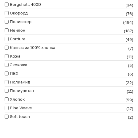
Bergshell: 400D
(34)
Оксфорд
(76)
Полиэстер
(494)
Нейлон
(187)
Cordura
(49)
Канвас из 100% хлопка
(7)
Кожа
(11)
Экокожа
(5)
ПВХ
(6)
Полиамид
(22)
Полиуретан
(11)
Хлопок
(99)
Pine Weave
(17)
Soft touch
(2)