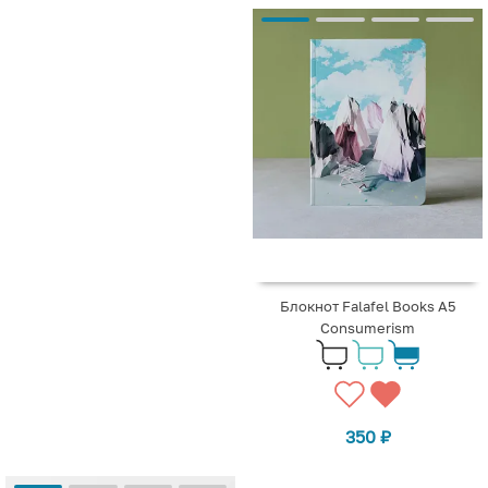
Блокнот Falafel Books А5
Consumerism
350
₽