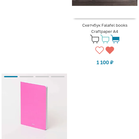
Скетчбук Falafel books
Craftpaper А4
1 100
₽