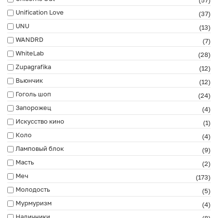
Unification Love
(37)
UNU
(13)
WANDRD
(7)
WhiteLab
(28)
Zupagrafika
(12)
Вьюнчик
(12)
Гоголь шоп
(24)
Запорожец
(4)
Искусство кино
(1)
Коло
(4)
Ламповый блок
(9)
Масть
(2)
Меч
(173)
Молодость
(5)
Мурмуризм
(4)
Наличники
(8)