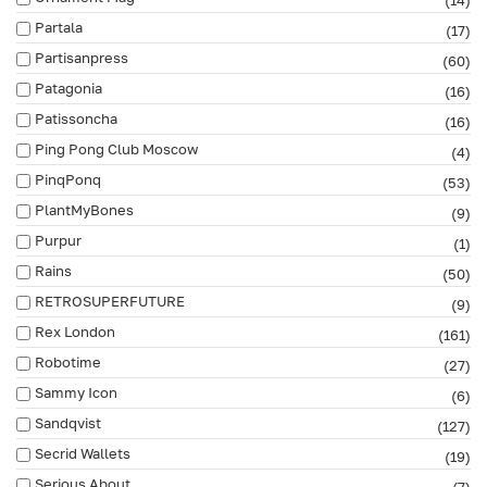
Partala
(17)
Partisanpress
(60)
Patagonia
(16)
Patissoncha
(16)
Ping Pong Club Moscow
(4)
PinqPonq
(53)
PlantMyBones
(9)
Purpur
(1)
Rains
(50)
RETROSUPERFUTURE
(9)
Rex London
(161)
Robotime
(27)
Sammy Icon
(6)
Sandqvist
(127)
Secrid Wallets
(19)
Serious About
(7)