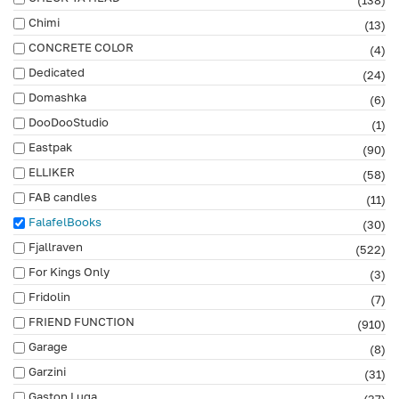
Chimi
(13)
CONCRETE COLOR
(4)
Dedicated
(24)
Domashka
(6)
DooDooStudio
(1)
Eastpak
(90)
ELLIKER
(58)
FAB сandles
(11)
FalafelBooks
(30)
Fjallraven
(522)
For Kings Only
(3)
Fridolin
(7)
FRIEND FUNCTION
(910)
Garage
(8)
Garzini
(31)
Gaston Luga
(37)