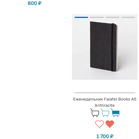
800
₽
Еженедельник Falafel Books А5
Anthracite
1 700
₽