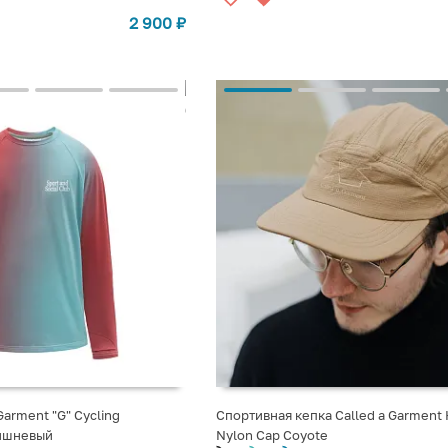
2 900
₽
Garment "G" Cycling
Спортивная кепка Called a Garment 
вишневый
Nylon Cap Coyote