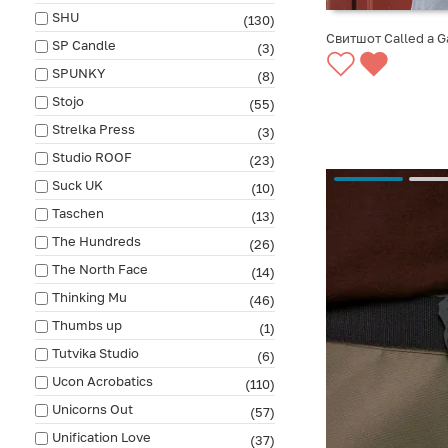
SHU
(130)
Свитшот Called a G
SP Candle
(3)
СООБЩИТЬ О ПО
SPUNKY
(8)
Stojo
(55)
Strelka Press
(3)
Studio ROOF
(23)
Suck UK
(10)
Taschen
(13)
The Hundreds
(26)
The North Face
(14)
Thinking Mu
(46)
Thumbs up
(1)
Tutvika Studio
(6)
Ucon Acrobatics
(110)
Unicorns Out
(57)
Unification Love
(37)