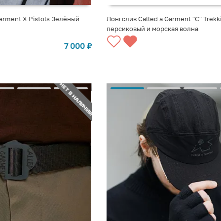
arment X Pistols Зелёный
Лонгслив Called a Garment "C" Trekk
персиковый и морская волна
СТУПЛЕНИИ
СООБЩИТЬ О ПОСТУПЛЕНИИ
7 000
₽
НЕТ В НАЛИЧИИ