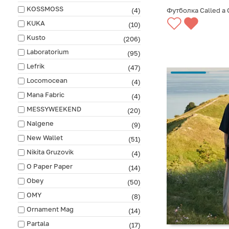
KOSSMOSS
(4)
Футболка Called a
KUKA
(10)
Kusto
(206)
Laboratorium
(95)
Lefrik
(47)
Locomocean
(4)
Mana Fabric
(4)
MESSYWEEKEND
(20)
Nalgene
(9)
New Wallet
(51)
Nikita Gruzovik
(4)
O Paper Paper
(14)
Obey
(50)
OMY
(8)
Ornament Mag
(14)
Partala
(17)