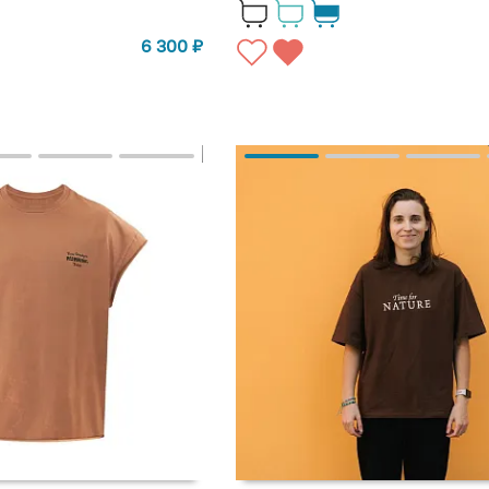
6 300
₽