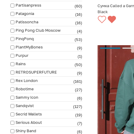
Partisanpress
Сумка Called a Garm
(60)
Black
Patagonia
(16)
СООБЩИТЬ О ПО
Patissoncha
(16)
Ping Pong Club Moscow
(4)
PinqPonq
(53)
PlantMyBones
(9)
Purpur
(1)
Rains
(50)
RETROSUPERFUTURE
(9)
Rex London
(161)
Robotime
(27)
Sammy Icon
(6)
Sandqvist
(127)
Secrid Wallets
(19)
Serious About
(7)
Shiny Band
(6)