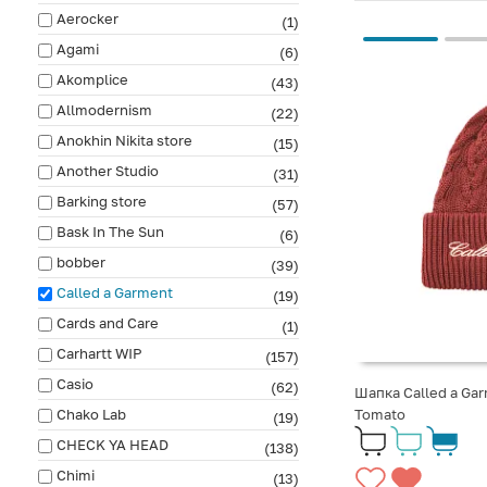
Aerocker
(1)
Agami
(6)
Akomplice
(43)
Allmodernism
(22)
Anokhin Nikita store
(15)
Another Studio
(31)
Barking store
(57)
Bask In The Sun
(6)
bobber
(39)
Called a Garment
(19)
Cards and Care
(1)
Carhartt WIP
(157)
Casio
(62)
Шапка Called a Ga
Chako Lab
Tomato
(19)
CHECK YA HEAD
(138)
Chimi
(13)