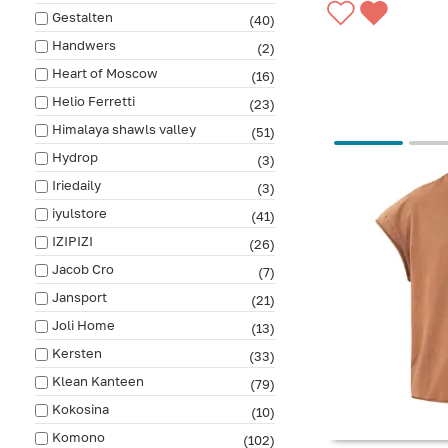
Gestalten
(40)
Handwers
(2)
Heart of Moscow
(16)
Helio Ferretti
(23)
Himalaya shawls valley
(51)
Hydrop
(3)
Iriedaily
(3)
iyulstore
(41)
IZIPIZI
(26)
Jacob Cro
(7)
Jansport
(21)
Joli Home
(13)
Kersten
(33)
Klean Kanteen
(79)
Kokosina
(10)
Komono
(102)