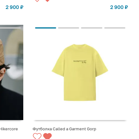
2 900
₽
2 900
₽
Hikercore
Футболка Called a Garment Gorp