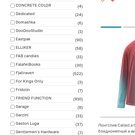
CONCRETE COLOR
(4)
Dedicated
(24)
Domashka
(6)
DooDooStudio
(1)
Eastpak
(90)
ELLIKER
(58)
FAB сandles
(11)
FalafelBooks
(30)
Fjallraven
(522)
For Kings Only
(3)
Fridolin
(7)
FRIEND FUNCTION
(910)
Garage
(8)
Garzini
(31)
Gaston Luga
(37)
Лонгслив Called a 
бледномятный и 
Gentlemen's Hardware
(7)