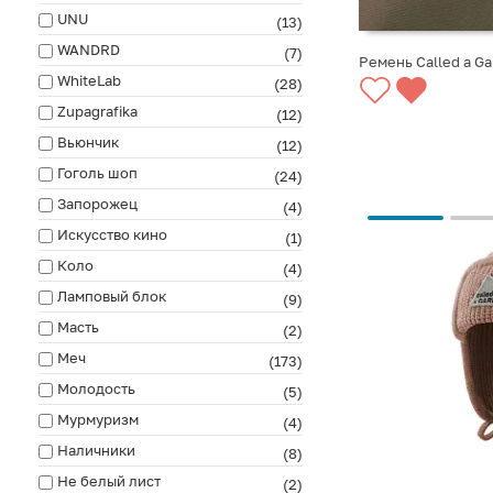
UNU
(13)
WANDRD
(7)
Ремень Called a G
WhiteLab
(28)
СООБЩИТЬ О ПО
Zupagrafika
(12)
Вьюнчик
(12)
Гоголь шоп
(24)
Запорожец
(4)
Искусство кино
(1)
Коло
(4)
Ламповый блок
(9)
Масть
(2)
Меч
(173)
Молодость
(5)
Мурмуризм
(4)
Наличники
(8)
Не белый лист
(2)