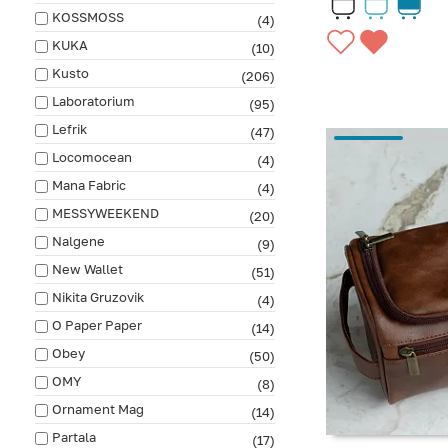
KOSSMOSS
(4)
KUKA
(10)
Kusto
(206)
Laboratorium
(95)
Lefrik
(47)
Locomocean
(4)
Mana Fabric
(4)
MESSYWEEKEND
(20)
Nalgene
(9)
New Wallet
(51)
Nikita Gruzovik
(4)
O Paper Paper
(14)
Obey
(50)
OMY
(8)
Ornament Mag
(14)
Partala
(17)