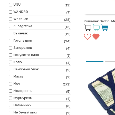
UNU
(13)
WANDRD
(7)
WhiteLab
(28)
Кошелек Garzini Me
Zupagrafika
(12)
Вьюнчик
(12)
Гоголь шоп
(24)
Запорожец
(4)
Искусство кино
(1)
Коло
(4)
Ламповый блок
(9)
Масть
(2)
Меч
(173)
Молодость
(5)
Мурмуризм
(4)
Наличники
(8)
Не белый лист
(2)