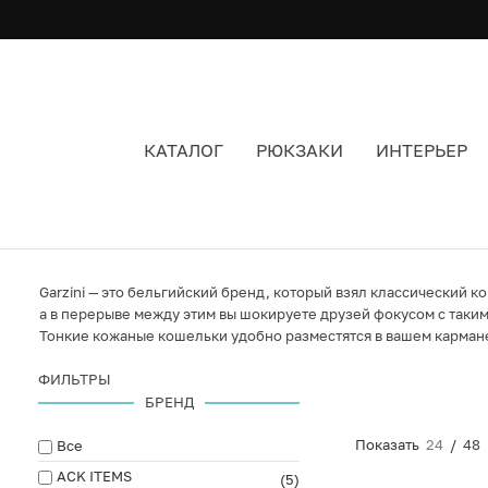
КАТАЛОГ
РЮКЗАКИ
ИНТЕРЬЕР
GARZINI
Garzini — это бельгийский бренд, который взял классический к
а в перерыве между этим вы шокируете друзей фокусом с таки
Тонкие кожаные кошельки удобно разместятся в вашем кармане.
ФИЛЬТРЫ
БРЕНД
Показать
24
/
48
Все
ACK ITEMS
(5)