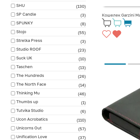
SHU
(130)
SP Candle
(3)
Кошелек Garzini Ma
SPUNKY
(8)
Stojo
(55)
Strelka Press
(3)
Studio ROOF
(23)
Suck UK
(10)
Taschen
(13)
The Hundreds
(26)
The North Face
(14)
Thinking Mu
(46)
Thumbs up
(1)
Tutvika Studio
(6)
Ucon Acrobatics
(110)
Unicorns Out
(57)
Unification Love
(37)