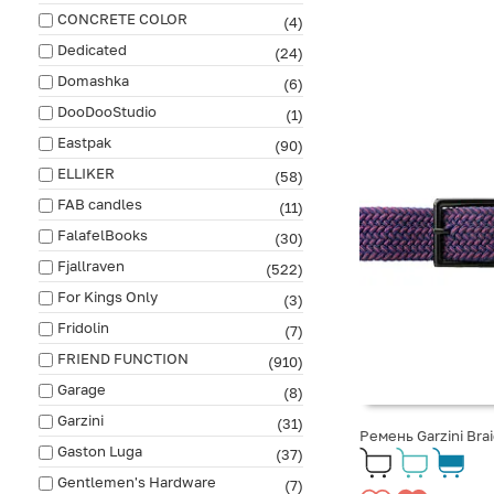
CONCRETE COLOR
(4)
Dedicated
(24)
Domashka
(6)
DooDooStudio
(1)
Eastpak
(90)
ELLIKER
(58)
FAB сandles
(11)
FalafelBooks
(30)
Fjallraven
(522)
For Kings Only
(3)
Fridolin
(7)
FRIEND FUNCTION
(910)
Garage
(8)
Garzini
(31)
Ремень Garzini Bra
Gaston Luga
(37)
Gentlemen's Hardware
(7)