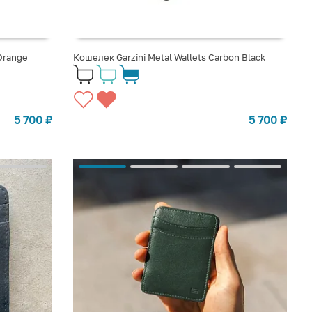
Orange
Кошелек Garzini Metal Wallets Carbon Black
5 700
₽
5 700
₽