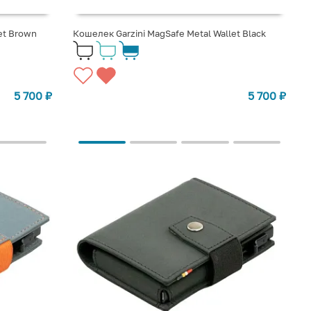
et Brown
Кошелек Garzini MagSafe Metal Wallet Black
5 700
₽
5 700
₽