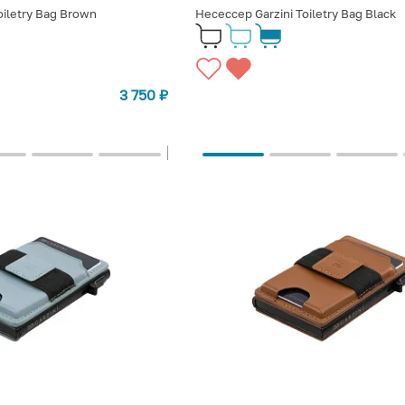
oiletry Bag Brown
Несессер Garzini Toiletry Bag Black
3 750
₽