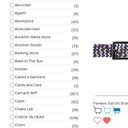
Aerocker
(1)
Agami
(6)
Akomplice
(43)
Allmodernism
(22)
Anokhin Nikita store
(15)
Another Studio
(31)
Barking store
(57)
Bask In The Sun
(6)
bobber
(39)
Called a Garment
(19)
Cards and Care
(1)
Carhartt WIP
(157)
Casio
(62)
Ремень Garzini Bra
Chako Lab
(19)
CHECK YA HEAD
(138)
Chimi
(13)