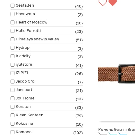
Gestalten
(40)
Handwers
(2)
Heart of Moscow
(16)
Helio Ferretti
(23)
Himalaya shawls valley
(51)
Hydrop
(3)
Iriedaily
(3)
iyulstore
(41)
IZIPIZI
(26)
Jacob Cro
(7)
Jansport
(21)
Joli Home
(13)
Kersten
(33)
Klean Kanteen
(79)
Kokosina
(10)
Ремень Garzini Bra
Komono
(102)