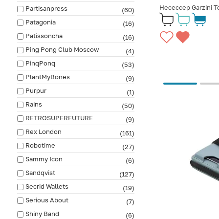
Несессер Garzini T
Partisanpress
(60)
Patagonia
(16)
Patissoncha
(16)
Ping Pong Club Moscow
(4)
PinqPonq
(53)
PlantMyBones
(9)
Purpur
(1)
Rains
(50)
RETROSUPERFUTURE
(9)
Rex London
(161)
Robotime
(27)
Sammy Icon
(6)
Sandqvist
(127)
Secrid Wallets
(19)
Serious About
(7)
Shiny Band
(6)