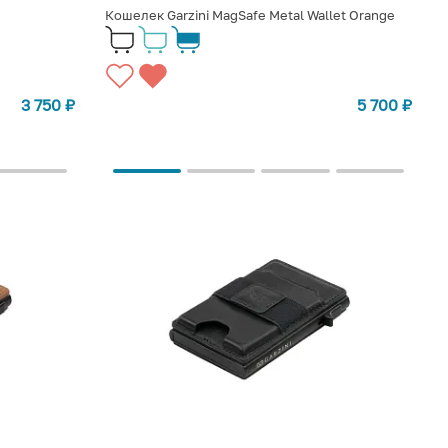
Кошелек Garzini MagSafe Metal Wallet Orange
3 750
₽
5 700
₽