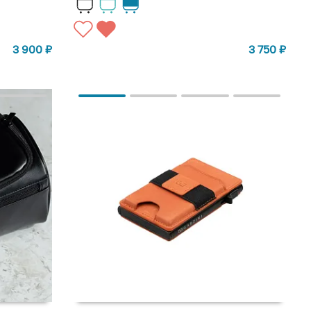
3 750
₽
3 900
₽