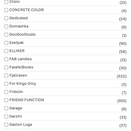
Chimi
(13)
CONCRETE COLOR
(4)
Dedicated
(24)
Domashka
(6)
DooDooStudio
(1)
Eastpak
(90)
ELLIKER
(58)
FAB сandles
(11)
FalafelBooks
(30)
Fjallraven
(522)
For Kings Only
(3)
Fridolin
(7)
FRIEND FUNCTION
(910)
Garage
(8)
Garzini
(31)
Gaston Luga
(37)