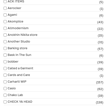
ACK ITEMS
(5)
Aerocker
(1)
Agami
(6)
Akomplice
(43)
Allmodernism
(22)
Anokhin Nikita store
(15)
Another Studio
(31)
Barking store
(57)
Bask In The Sun
(6)
bobber
(39)
Called a Garment
(19)
Cards and Care
(1)
Carhartt WIP
(157)
Casio
(62)
Chako Lab
(19)
CHECK YA HEAD
(138)