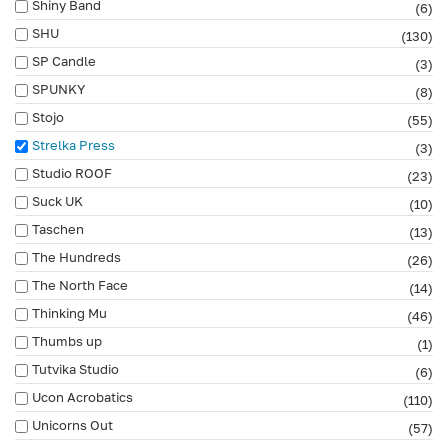
Shiny Band
(6)
SHU
(130)
SP Candle
(3)
SPUNKY
(8)
Stojo
(55)
Strelka Press
(3)
Studio ROOF
(23)
Suck UK
(10)
Taschen
(13)
The Hundreds
(26)
The North Face
(14)
Thinking Mu
(46)
Thumbs up
(1)
Tutvika Studio
(6)
Ucon Acrobatics
(110)
Unicorns Out
(57)