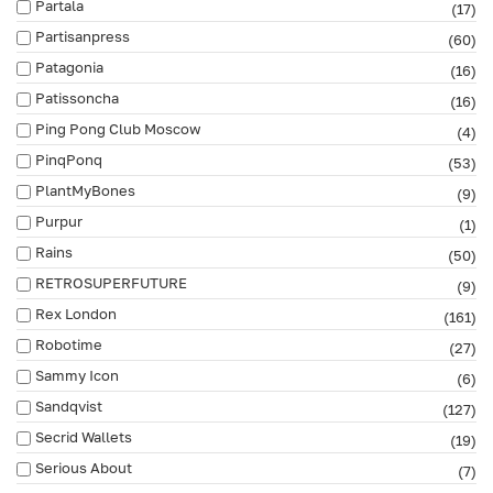
Partala
(17)
Partisanpress
(60)
Patagonia
(16)
Patissoncha
(16)
Ping Pong Club Moscow
(4)
PinqPonq
(53)
PlantMyBones
(9)
Purpur
(1)
Rains
(50)
RETROSUPERFUTURE
(9)
Rex London
(161)
Robotime
(27)
Sammy Icon
(6)
Sandqvist
(127)
Secrid Wallets
(19)
Serious About
(7)