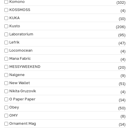
Komono
(102)
KOSSMOSS
(4)
KUKA
(10)
Kusto
(206)
Laboratorium
(95)
Lefrik
(47)
Locomocean
(4)
Mana Fabric
(4)
MESSYWEEKEND
(20)
Nalgene
(9)
New Wallet
(51)
Nikita Gruzovik
(4)
O Paper Paper
(14)
Obey
(50)
OMY
(8)
Ornament Mag
(14)