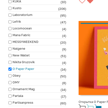
KUKA
(10)
Kusto
(206)
Laboratorium
(95)
Lefrik
(47)
Locomocean
(4)
Mana Fabric
(4)
MESSYWEEKEND
(20)
Nalgene
(9)
New Wallet
(51)
Nikita Gruzovik
(4)
O Paper Paper
(14)
Obey
(50)
OMY
(8)
Ornament Mag
(14)
Partala
(17)
Открытка O Paper 
Partisanpress
(60)