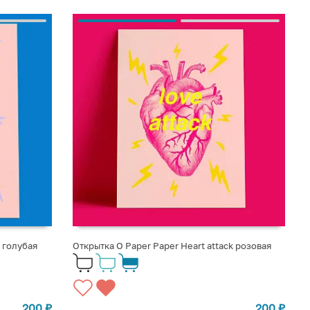
k голубая
Открытка O Paper Paper Heart attack розовая
200
₽
200
₽