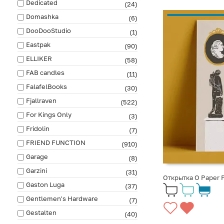
Dedicated
(24)
Domashka
(6)
DooDooStudio
(1)
Eastpak
(90)
ELLIKER
(58)
FAB сandles
(11)
FalafelBooks
(30)
Fjallraven
(522)
For Kings Only
(3)
Fridolin
(7)
FRIEND FUNCTION
(910)
Garage
(8)
Garzini
(31)
Открытка O Paper
Gaston Luga
(37)
Gentlemen's Hardware
(7)
Gestalten
(40)