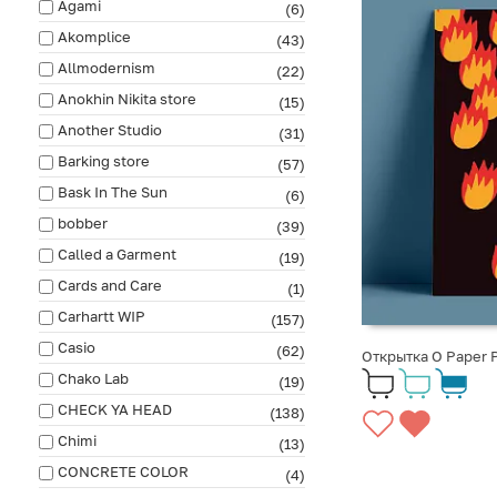
Agami
(6)
Akomplice
(43)
Allmodernism
(22)
Anokhin Nikita store
(15)
Another Studio
(31)
Barking store
(57)
Bask In The Sun
(6)
bobber
(39)
Called a Garment
(19)
Cards and Care
(1)
Carhartt WIP
(157)
Casio
(62)
Открытка O Paper 
Chako Lab
(19)
CHECK YA HEAD
(138)
Chimi
(13)
CONCRETE COLOR
(4)