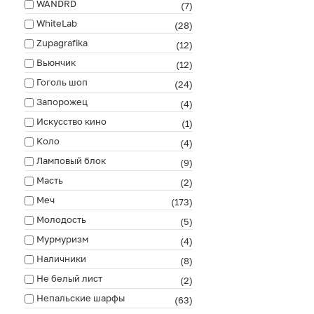
WANDRD
(7)
WhiteLab
(28)
Zupagrafika
(12)
Вьюнчик
(12)
Гоголь шоп
(24)
Запорожец
(4)
Искусство кино
(1)
Коло
(4)
Ламповый блок
(9)
Масть
(2)
Меч
(173)
Молодость
(5)
Мурмуризм
(4)
Наличники
(8)
Не белый лист
(2)
Непальские шарфы
(63)