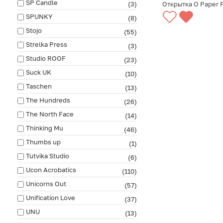
SP Candle
(3)
Открытка O Paper 
SPUNKY
(8)
СООБЩИТЬ О ПО
Stojo
(55)
Strelka Press
(3)
Studio ROOF
(23)
Suck UK
(10)
Taschen
(13)
The Hundreds
(26)
The North Face
(14)
Thinking Mu
(46)
Thumbs up
(1)
Tutvika Studio
(6)
Ucon Acrobatics
(110)
Unicorns Out
(57)
Unification Love
(37)
UNU
(13)