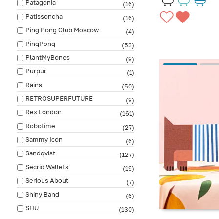
Patagonia
(16)
Patissoncha
(16)
Ping Pong Club Moscow
(4)
PinqPonq
(53)
PlantMyBones
(9)
Purpur
(1)
Rains
(50)
RETROSUPERFUTURE
(9)
Rex London
(161)
Robotime
(27)
Sammy Icon
(6)
Sandqvist
(127)
Secrid Wallets
(19)
Serious About
(7)
Shiny Band
(6)
SHU
(130)