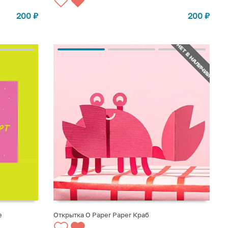
200
₽
200
₽
НЕТ В НАЛИЧИИ
е
Открытка O Paper Paper Краб