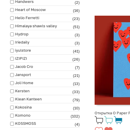
Handwers
(2)
Heart of Moscow
(16)
Helio Ferretti
(23)
Himalaya shawls valley
(51)
Hydrop
(3)
Iriedaily
(3)
iyulstore
(41)
IZIPIZI
(26)
Jacob Cro
(7)
Jansport
(21)
Joli Home
(13)
Kersten
(33)
Klean Kanteen
(79)
Kokosina
(10)
Открытка O Paper 
Komono
(102)
KOSSMOSS
(4)