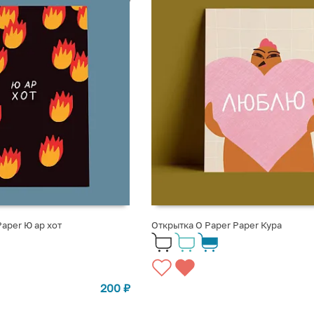
Paper Ю ар хот
Открытка O Paper Paper Кура
200
₽