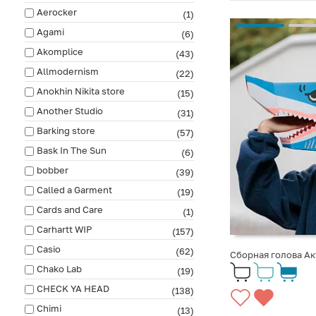
Aerocker
(1)
Agami
(6)
Akomplice
(43)
Allmodernism
(22)
Anokhin Nikita store
(15)
Another Studio
(31)
Barking store
(57)
Bask In The Sun
(6)
bobber
(39)
Called a Garment
(19)
Cards and Care
(1)
Carhartt WIP
(157)
Casio
(62)
Сборная голова А
Chako Lab
(19)
CHECK YA HEAD
(138)
Chimi
(13)