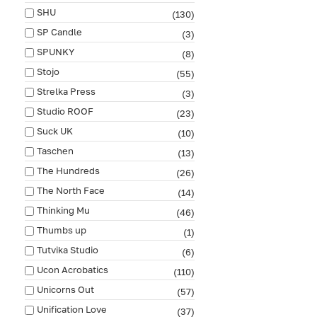
SHU
(130)
SP Candle
(3)
SPUNKY
(8)
Stojo
(55)
Strelka Press
(3)
Studio ROOF
(23)
Suck UK
(10)
Taschen
(13)
The Hundreds
(26)
The North Face
(14)
Thinking Mu
(46)
Thumbs up
(1)
Tutvika Studio
(6)
Ucon Acrobatics
(110)
Unicorns Out
(57)
Unification Love
(37)