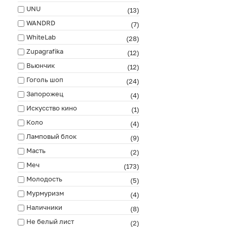
UNU
(13)
WANDRD
(7)
WhiteLab
(28)
Zupagrafika
(12)
Вьюнчик
(12)
Гоголь шоп
(24)
Запорожец
(4)
Искусство кино
(1)
Коло
(4)
Ламповый блок
(9)
Масть
(2)
Меч
(173)
Молодость
(5)
Мурмуризм
(4)
Наличники
(8)
Не белый лист
(2)