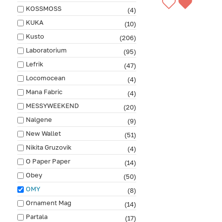
СООБЩИТЬ О ПО
KOSSMOSS
(4)
KUKA
(10)
Kusto
(206)
Laboratorium
(95)
Lefrik
(47)
Locomocean
(4)
Mana Fabric
(4)
MESSYWEEKEND
(20)
Nalgene
(9)
New Wallet
(51)
Nikita Gruzovik
(4)
O Paper Paper
(14)
Obey
(50)
OMY
(8)
Ornament Mag
(14)
Partala
(17)