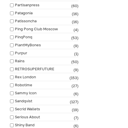
Partisanpress
(60)
Patagonia
(16)
Patissoncha
(16)
Ping Pong Club Moscow
(4)
PinqPonq
(53)
PlantMyBones
(9)
Purpur
(1)
Rains
(50)
RETROSUPERFUTURE
(9)
Rex London
(153)
Robotime
(27)
Sammy Icon
(6)
Sandqvist
(127)
Secrid Wallets
(19)
Serious About
(7)
Shiny Band
(6)