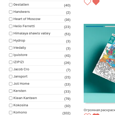
Gestalten
(40)
Handwers
(2)
Heart of Moscow
(16)
Helio Ferretti
(23)
Himalaya shawls valley
(51)
Hydrop
(3)
Iriedaily
(3)
iyulstore
(41)
IZIPIZI
(26)
Jacob Cro
(7)
Jansport
(21)
Joli Home
(13)
Kersten
(33)
Klean Kanteen
(79)
Kokosina
(10)
Огромная раскраск
Komono
(102)