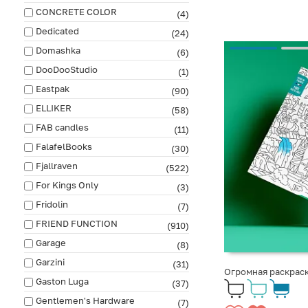
CONCRETE COLOR
(4)
Dedicated
(24)
Domashka
(6)
DooDooStudio
(1)
Eastpak
(90)
ELLIKER
(58)
FAB сandles
(11)
FalafelBooks
(30)
Fjallraven
(522)
For Kings Only
(3)
Fridolin
(7)
FRIEND FUNCTION
(910)
Garage
(8)
Garzini
(31)
Огромная раскрас
Gaston Luga
(37)
Gentlemen's Hardware
(7)