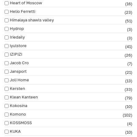
Heart of Moscow
(16)
Helio Ferretti
(23)
Himalaya shawls valley
(51)
Hydrop
(3)
Iriedaily
(3)
iyulstore
(41)
IZIPIZI
(26)
Jacob Cro
(7)
Jansport
(21)
Joli Home
(13)
Kersten
(33)
Klean Kanteen
(79)
Kokosina
(10)
Komono
(102)
KOSSMOSS
(4)
KUKA
(10)