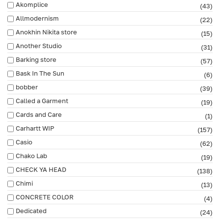
Akomplice
(43)
Allmodernism
(22)
Anokhin Nikita store
(15)
Another Studio
(31)
Barking store
(57)
Bask In The Sun
(6)
bobber
(39)
Called a Garment
(19)
Cards and Care
(1)
Carhartt WIP
(157)
Casio
(62)
Chako Lab
(19)
CHECK YA HEAD
(138)
Chimi
(13)
CONCRETE COLOR
(4)
Dedicated
(24)