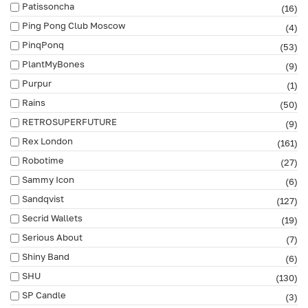
Patissoncha
(16)
Ping Pong Club Moscow
(4)
PinqPonq
(53)
PlantMyBones
(9)
Purpur
(1)
Rains
(50)
RETROSUPERFUTURE
(9)
Rex London
(161)
Robotime
(27)
Sammy Icon
(6)
Sandqvist
(127)
Secrid Wallets
(19)
Serious About
(7)
Shiny Band
(6)
SHU
(130)
SP Candle
(3)