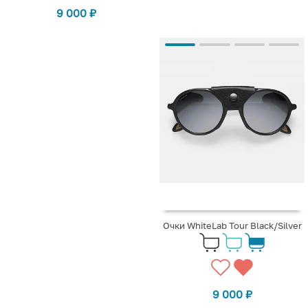
9 000
₽
Очки WhiteLab Tour Black/Silver
9 000
₽