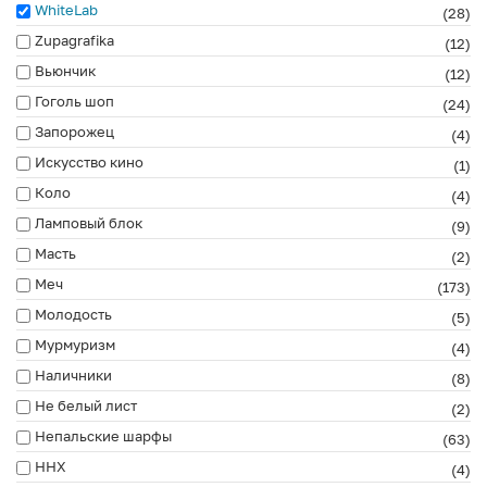
WhiteLab
(28)
Zupagrafika
(12)
Вьюнчик
(12)
Гоголь шоп
(24)
Запорожец
(4)
Искусство кино
(1)
Коло
(4)
Ламповый блок
(9)
Масть
(2)
Меч
(173)
Молодость
(5)
Мурмуризм
(4)
Наличники
(8)
Не белый лист
(2)
Непальские шарфы
(63)
ННХ
(4)