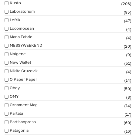
Kusto
(206)
Laboratorium
(95)
Lefrik
(47)
Locomocean
(4)
Mana Fabric
(4)
MESSYWEEKEND
(20)
Nalgene
(9)
New Wallet
(51)
Nikita Gruzovik
(4)
O Paper Paper
(14)
Obey
(50)
OMY
(8)
Ornament Mag
(14)
Partala
(17)
Partisanpress
(60)
Patagonia
(16)