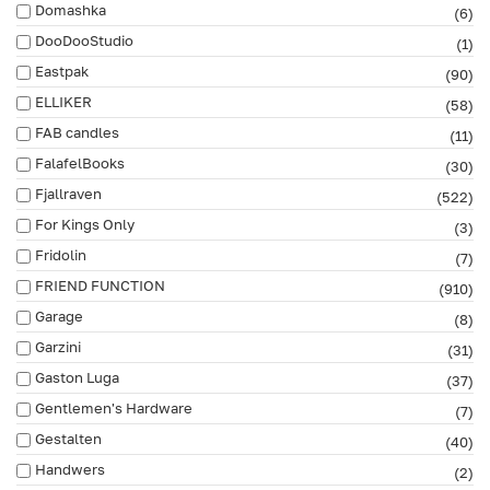
Domashka
(6)
DooDooStudio
(1)
Eastpak
(90)
ELLIKER
(58)
FAB сandles
(11)
FalafelBooks
(30)
Fjallraven
(522)
For Kings Only
(3)
Fridolin
(7)
FRIEND FUNCTION
(910)
Garage
(8)
Garzini
(31)
Gaston Luga
(37)
Gentlemen's Hardware
(7)
Gestalten
(40)
Handwers
(2)