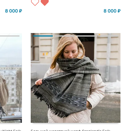
8 000
₽
8 000
₽