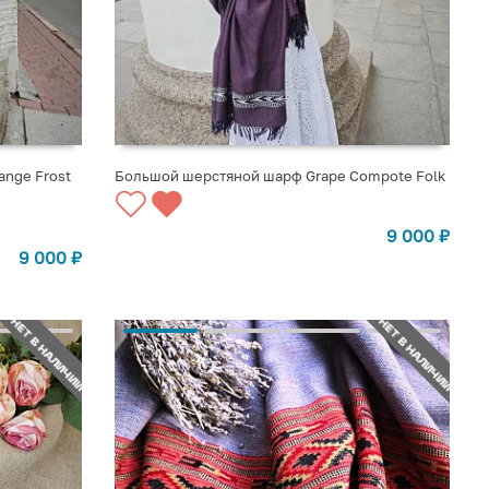
nge Frost
Большой шерстяной шарф Grape Compote Folk
СООБЩИТЬ О ПОСТУПЛЕНИИ
9 000
₽
9 000
₽
НЕТ В НАЛИЧИИ
НЕТ В НАЛИЧИИ