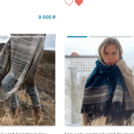
9 000
₽