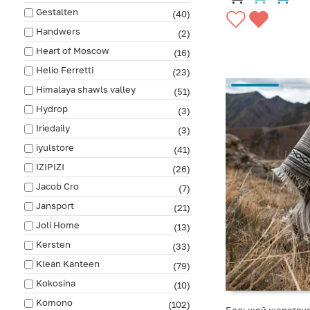
Gestalten
(40)
Handwers
(2)
Heart of Moscow
(16)
Helio Ferretti
(23)
Himalaya shawls valley
(51)
Hydrop
(3)
Iriedaily
(3)
iyulstore
(41)
IZIPIZI
(26)
Jacob Cro
(7)
Jansport
(21)
Joli Home
(13)
Kersten
(33)
Klean Kanteen
(79)
Kokosina
(10)
Komono
(102)