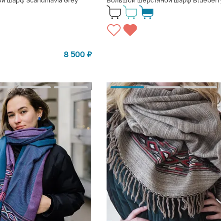
й шарф Scandinavia Grey
Большой шерстяной шарф Blueberry
8 500
₽