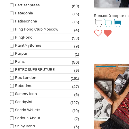
Partisanpress
(60)
Patagonia
(16)
Большой шерстяной
Patissoncha
(16)
Ping Pong Club Moscow
(4)
PinqPonq
(53)
PlantMyBones
(9)
Purpur
(1)
Rains
(50)
RETROSUPERFUTURE
(9)
Rex London
(161)
Robotime
(27)
Sammy Icon
(6)
Sandqvist
(127)
Secrid Wallets
(19)
Serious About
(7)
Shiny Band
(6)