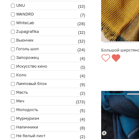
UNU
(13)
WANDRD
(7)
WhiteLab
(28)
Zupagrafika
(12)
Вьюнчик
(12)
Гоголь шоп
(24)
Большой шерстяной
Запорожец
(4)
СООБЩИТЬ О ПО
Искусство кино
(1)
Коло
(4)
Ламповый блок
(9)
Масть
(2)
Меч
(173)
Молодость
(5)
Мурмуризм
(4)
Наличники
(8)
Не белый лист
(2)