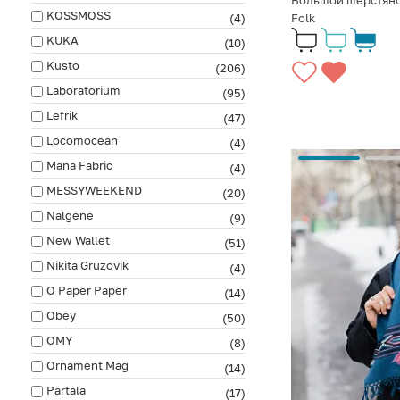
Большой шерстяно
KOSSMOSS
(4)
Folk
KUKA
(10)
Kusto
(206)
Laboratorium
(95)
Lefrik
(47)
Locomocean
(4)
Mana Fabric
(4)
MESSYWEEKEND
(20)
Nalgene
(9)
New Wallet
(51)
Nikita Gruzovik
(4)
O Paper Paper
(14)
Obey
(50)
OMY
(8)
Ornament Mag
(14)
Partala
(17)