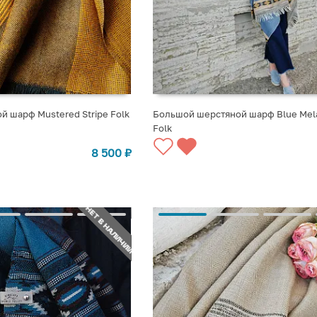
 шарф Mustered Stripe Folk
Большой шерстяной шарф Blue Mela
Folk
СТУПЛЕНИИ
СООБЩИТЬ О ПОСТУПЛЕНИИ
8 500
₽
НЕТ В НАЛИЧИИ