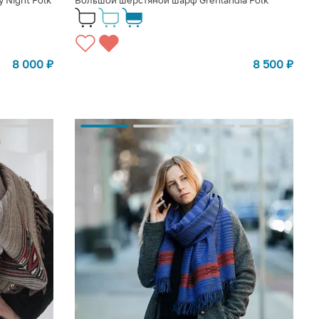
 Night Folk
Большой шерстяной шарф Grenlandia Folk
8 000
₽
8 500
₽