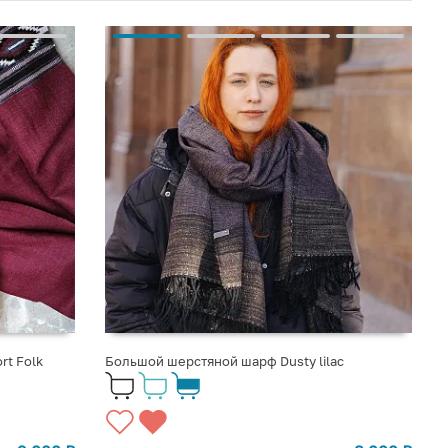
t Folk
Большой шерстяной шарф Dusty lilac