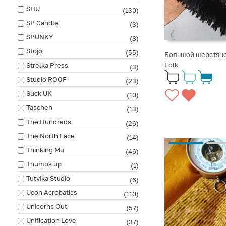
SHU
(130)
SP Candle
(3)
SPUNKY
(8)
Stojo
(55)
Большой шерстяно
Folk
Strelka Press
(3)
Studio ROOF
(23)
Suck UK
(10)
Taschen
(13)
The Hundreds
(26)
The North Face
(14)
Thinking Mu
(46)
Thumbs up
(1)
Tutvika Studio
(6)
Ucon Acrobatics
(110)
Unicorns Out
(57)
Unification Love
(37)