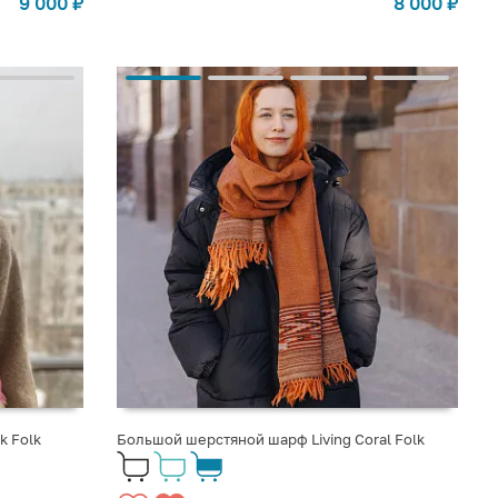
9 000
₽
8 000
₽
k Folk
Большой шерстяной шарф Living Coral Folk