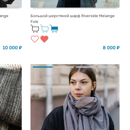
ange
Большой шерстяной шарф Riverside Melange
Folk
10 000
₽
8 000
₽