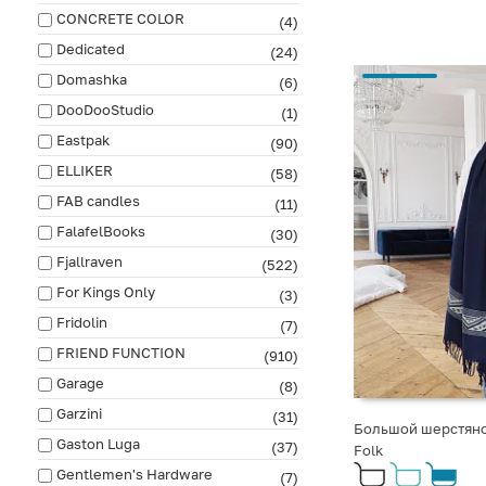
CONCRETE COLOR
(4)
Dedicated
(24)
Domashka
(6)
DooDooStudio
(1)
Eastpak
(90)
ELLIKER
(58)
FAB сandles
(11)
FalafelBooks
(30)
Fjallraven
(522)
For Kings Only
(3)
Fridolin
(7)
FRIEND FUNCTION
(910)
Garage
(8)
Garzini
(31)
Большой шерстяно
Gaston Luga
(37)
Folk
Gentlemen's Hardware
(7)