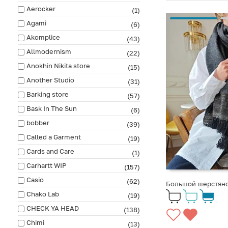
Aerocker
(1)
Agami
(6)
Akomplice
(43)
Allmodernism
(22)
Anokhin Nikita store
(15)
Another Studio
(31)
Barking store
(57)
Bask In The Sun
(6)
bobber
(39)
Called a Garment
(19)
Cards and Care
(1)
Carhartt WIP
(157)
Casio
(62)
Большой шерстяно
Chako Lab
(19)
CHECK YA HEAD
(138)
Chimi
(13)