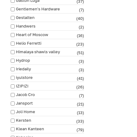
Gaston Luga
(37)
Gentlemen's Hardware
(7)
Gestalten
(40)
Handwers
(2)
Heart of Moscow
(16)
Helio Ferretti
(23)
Himalaya shawls valley
(51)
Hydrop
(3)
Iriedaily
(3)
iyulstore
(41)
IZIPIZI
(26)
Jacob Cro
(7)
Jansport
(21)
Joli Home
(13)
Kersten
(33)
Klean Kanteen
(79)