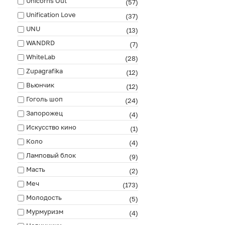
Unicorns Out
(57)
Unification Love
(37)
UNU
(13)
WANDRD
(7)
WhiteLab
(28)
Zupagrafika
(12)
Вьюнчик
(12)
Гоголь шоп
(24)
Запорожец
(4)
Искусство кино
(1)
Коло
(4)
Ламповый блок
(9)
Масть
(2)
Меч
(173)
Молодость
(5)
Мурмуризм
(4)