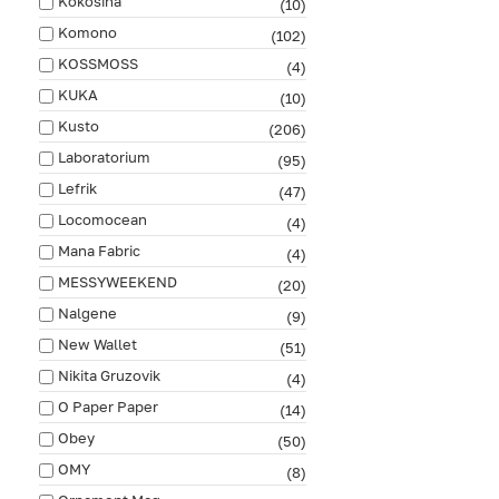
Kokosina
(10)
Komono
(102)
KOSSMOSS
(4)
KUKA
(10)
Kusto
(206)
Laboratorium
(95)
Lefrik
(47)
Locomocean
(4)
Mana Fabric
(4)
MESSYWEEKEND
(20)
Nalgene
(9)
New Wallet
(51)
Nikita Gruzovik
(4)
O Paper Paper
(14)
Obey
(50)
OMY
(8)