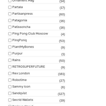
Ornament Mag
(14)
Partala
(17)
Partisanpress
(60)
Patagonia
(16)
Patissoncha
(16)
Ping Pong Club Moscow
(4)
PinqPonq
(53)
PlantMyBones
(9)
Purpur
(1)
Rains
(50)
RETROSUPERFUTURE
(9)
Rex London
(161)
Robotime
(27)
Sammy Icon
(6)
Sandqvist
(127)
Secrid Wallets
(19)