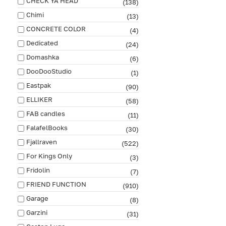
CHECK YA HEAD
(138)
Chimi
(13)
CONCRETE COLOR
(4)
Dedicated
(24)
Domashka
(6)
DooDooStudio
(1)
Eastpak
(90)
ELLIKER
(58)
FAB сandles
(11)
FalafelBooks
(30)
Fjallraven
(522)
For Kings Only
(3)
Fridolin
(7)
FRIEND FUNCTION
(910)
Garage
(8)
Garzini
(31)