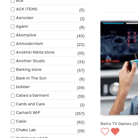
Все
ACK ITEMS
(5)
Aerocker
(1)
Agami
(6)
Akomplice
(43)
Allmodernism
(22)
Anokhin Nikita store
(15)
Another Studio
(31)
Barking store
(57)
Bask In The Sun
(6)
bobber
(39)
Called a Garment
(19)
Cards and Care
(1)
Carhartt WIP
(157)
Casio
(62)
Retro TV Games (20
Chako Lab
(19)
СООБЩИТЬ О ПО