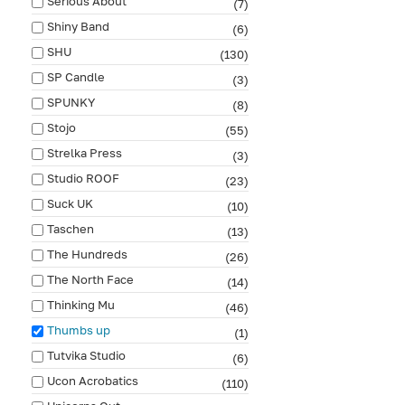
Serious About
(7)
Shiny Band
(6)
SHU
(130)
SP Candle
(3)
SPUNKY
(8)
Stojo
(55)
Strelka Press
(3)
Studio ROOF
(23)
Suck UK
(10)
Taschen
(13)
The Hundreds
(26)
The North Face
(14)
Thinking Mu
(46)
Thumbs up
(1)
Tutvika Studio
(6)
Ucon Acrobatics
(110)