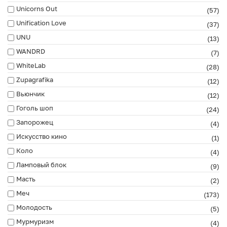
Unicorns Out
(57)
Unification Love
(37)
UNU
(13)
WANDRD
(7)
WhiteLab
(28)
Zupagrafika
(12)
Вьюнчик
(12)
Гоголь шоп
(24)
Запорожец
(4)
Искусство кино
(1)
Коло
(4)
Ламповый блок
(9)
Масть
(2)
Меч
(173)
Молодость
(5)
Мурмуризм
(4)