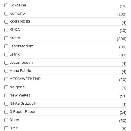
Kokosina
(10)
Komono
(102)
KOSSMOSS
(4)
KUKA
(10)
Kusto
(206)
Laboratorium
(95)
Lefrik
(47)
Locomocean
(4)
Mana Fabric
(4)
MESSYWEEKEND
(20)
Nalgene
(9)
New Wallet
(51)
Nikita Gruzovik
(4)
O Paper Paper
(14)
Obey
(50)
OMY
(8)