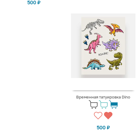
500
₽
Временная татуировка Dino
500
₽