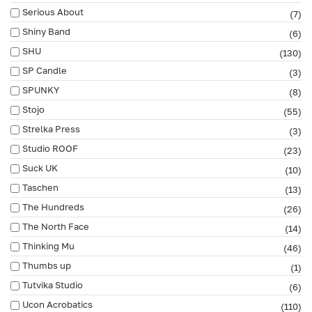
Serious About
(7)
Shiny Band
(6)
SHU
(130)
SP Candle
(3)
SPUNKY
(8)
Stojo
(55)
Strelka Press
(3)
Studio ROOF
(23)
Suck UK
(10)
Taschen
(13)
The Hundreds
(26)
The North Face
(14)
Thinking Mu
(46)
Thumbs up
(1)
Tutvika Studio
(6)
Ucon Acrobatics
(110)