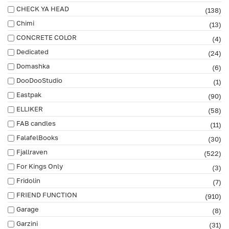
CHECK YA HEAD
(138)
Chimi
(13)
CONCRETE COLOR
(4)
Dedicated
(24)
Domashka
(6)
DooDooStudio
(1)
Eastpak
(90)
ELLIKER
(58)
FAB сandles
(11)
FalafelBooks
(30)
Fjallraven
(522)
For Kings Only
(3)
Fridolin
(7)
FRIEND FUNCTION
(910)
Garage
(8)
Garzini
(31)