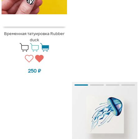
Временная татуировка Rubber
duck
250
₽