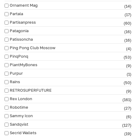
Ornament Mag
(14)
Partala
(17)
Partisanpress
(60)
Patagonia
(16)
Patissoncha
(16)
Ping Pong Club Moscow
(4)
PinqPonq
(53)
PlantMyBones
(9)
Purpur
(1)
Rains
(50)
RETROSUPERFUTURE
(9)
Rex London
(161)
Robotime
(27)
Sammy Icon
(6)
Sandqvist
(127)
Secrid Wallets
(19)