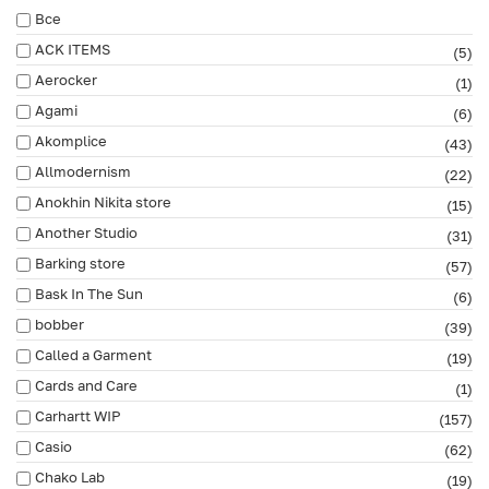
Все
ACK ITEMS
(5)
Aerocker
(1)
Agami
(6)
Akomplice
(43)
Allmodernism
(22)
Anokhin Nikita store
(15)
Another Studio
(31)
Barking store
(57)
Bask In The Sun
(6)
bobber
(39)
Called a Garment
(19)
Cards and Care
(1)
Carhartt WIP
(157)
Casio
(62)
Chako Lab
(19)