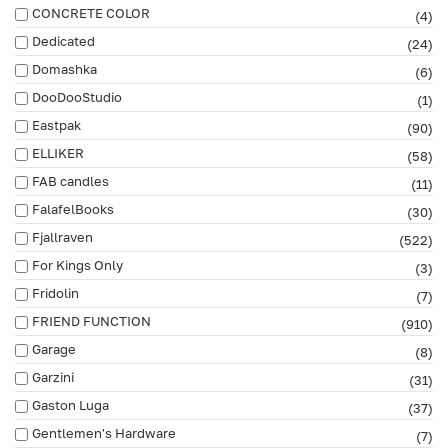
CONCRETE COLOR
(4)
Dedicated
(24)
Domashka
(6)
DooDooStudio
(1)
Eastpak
(90)
ELLIKER
(58)
FAB сandles
(11)
FalafelBooks
(30)
Fjallraven
(522)
For Kings Only
(3)
Fridolin
(7)
FRIEND FUNCTION
(910)
Garage
(8)
Garzini
(31)
Gaston Luga
(37)
Gentlemen's Hardware
(7)