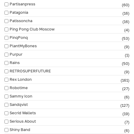
Partisanpress
(60)
Patagonia
(16)
Patissoncha
(16)
Ping Pong Club Moscow
(4)
PinqPonq
(53)
PlantMyBones
(9)
Purpur
(1)
Rains
(50)
RETROSUPERFUTURE
(9)
Rex London
(161)
Robotime
(27)
Sammy Icon
(6)
Sandqvist
(127)
Secrid Wallets
(19)
Serious About
(7)
Shiny Band
(6)