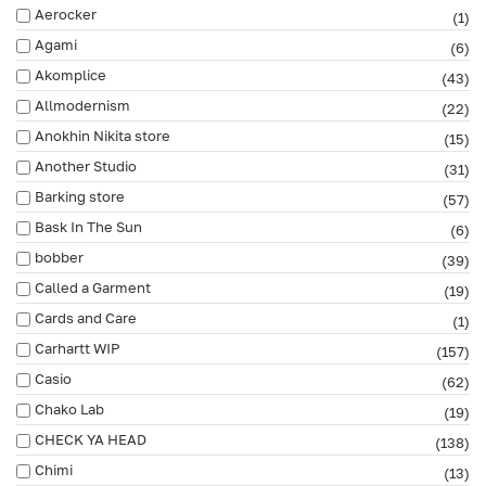
Aerocker
(1)
Agami
(6)
Akomplice
(43)
Allmodernism
(22)
Anokhin Nikita store
(15)
Another Studio
(31)
Barking store
(57)
Bask In The Sun
(6)
bobber
(39)
Called a Garment
(19)
Cards and Care
(1)
Carhartt WIP
(157)
Casio
(62)
Chako Lab
(19)
CHECK YA HEAD
(138)
Chimi
(13)