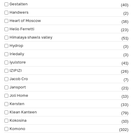
Gestalten
(40)
Handwers
(2)
Heart of Moscow
(16)
Helio Ferretti
(23)
Himalaya shawls valley
(51)
Hydrop
(3)
Iriedaily
(3)
iyulstore
(41)
IZIPIZI
(26)
Jacob Cro
(7)
Jansport
(21)
Joli Home
(13)
Kersten
(33)
Klean Kanteen
(79)
Kokosina
(10)
Komono
(102)