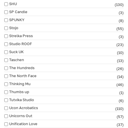
SHU
(130)
SP Candle
(3)
SPUNKY
(8)
Stojo
(55)
Strelka Press
(3)
Studio ROOF
(23)
Suck UK
(10)
Taschen
(13)
The Hundreds
(26)
The North Face
(14)
Thinking Mu
(46)
Thumbs up
(1)
Tutvika Studio
(6)
Ucon Acrobatics
(110)
Unicorns Out
(57)
Unification Love
(37)