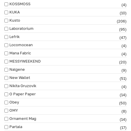
KOSSMOSS
(4)
KUKA
(10)
Kusto
(206)
Laboratorium
(95)
Lefrik
(47)
Locomocean
(4)
Mana Fabric
(4)
MESSYWEEKEND
(20)
Nalgene
(9)
New Wallet
(51)
Nikita Gruzovik
(4)
O Paper Paper
(14)
Obey
(50)
OMY
(8)
Ornament Mag
(14)
Partala
(17)