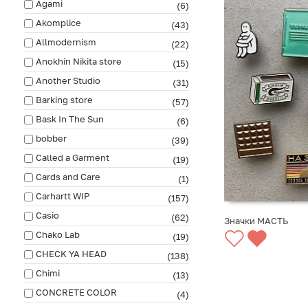
Agami
(6)
Akomplice
(43)
Allmodernism
(22)
Anokhin Nikita store
(15)
Another Studio
(31)
Barking store
(57)
Bask In The Sun
(6)
bobber
(39)
Called a Garment
(19)
Cards and Care
(1)
Carhartt WIP
(157)
Casio
(62)
Значки МАСТЬ
Chako Lab
(19)
CHECK YA HEAD
(138)
Chimi
(13)
CONCRETE COLOR
(4)