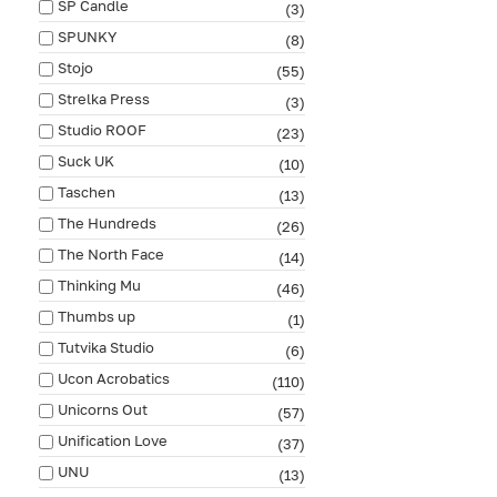
SP Candle
(3)
SPUNKY
(8)
Stojo
(55)
Strelka Press
(3)
Studio ROOF
(23)
Suck UK
(10)
Taschen
(13)
The Hundreds
(26)
The North Face
(14)
Thinking Mu
(46)
Thumbs up
(1)
Tutvika Studio
(6)
Ucon Acrobatics
(110)
Unicorns Out
(57)
Unification Love
(37)
UNU
(13)