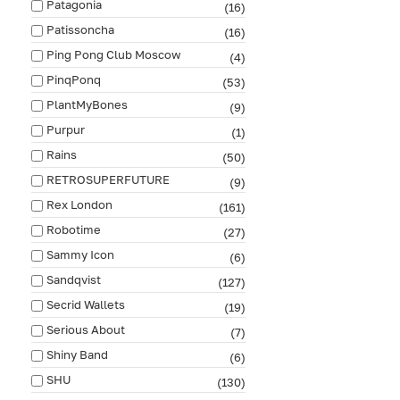
Patagonia
(16)
Patissoncha
(16)
Ping Pong Club Moscow
(4)
PinqPonq
(53)
PlantMyBones
(9)
Purpur
(1)
Rains
(50)
RETROSUPERFUTURE
(9)
Rex London
(161)
Robotime
(27)
Sammy Icon
(6)
Sandqvist
(127)
Secrid Wallets
(19)
Serious About
(7)
Shiny Band
(6)
SHU
(130)