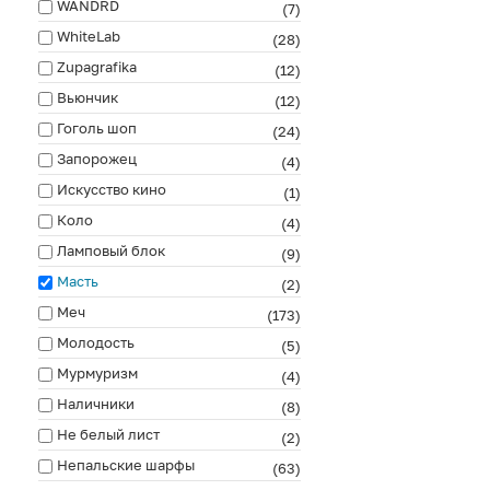
WANDRD
(7)
WhiteLab
(28)
Zupagrafika
(12)
Вьюнчик
(12)
Гоголь шоп
(24)
Запорожец
(4)
Искусство кино
(1)
Коло
(4)
Ламповый блок
(9)
Масть
(2)
Меч
(173)
Молодость
(5)
Мурмуризм
(4)
Наличники
(8)
Не белый лист
(2)
Непальские шарфы
(63)