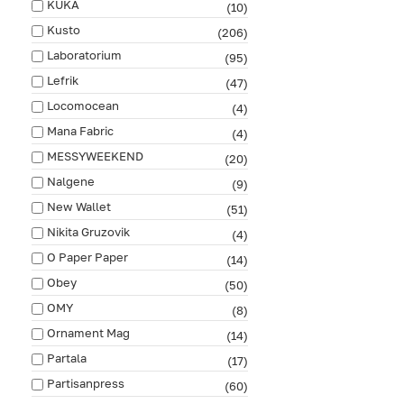
KUKA
(10)
Kusto
(206)
Laboratorium
(95)
Lefrik
(47)
Locomocean
(4)
Mana Fabric
(4)
MESSYWEEKEND
(20)
Nalgene
(9)
New Wallet
(51)
Nikita Gruzovik
(4)
O Paper Paper
(14)
Obey
(50)
OMY
(8)
Ornament Mag
(14)
Partala
(17)
Partisanpress
(60)