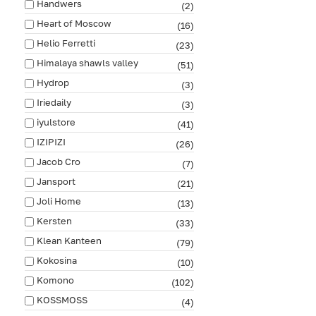
Handwers
(2)
Heart of Moscow
(16)
Helio Ferretti
(23)
Himalaya shawls valley
(51)
Hydrop
(3)
Iriedaily
(3)
iyulstore
(41)
IZIPIZI
(26)
Jacob Cro
(7)
Jansport
(21)
Joli Home
(13)
Kersten
(33)
Klean Kanteen
(79)
Kokosina
(10)
Komono
(102)
KOSSMOSS
(4)