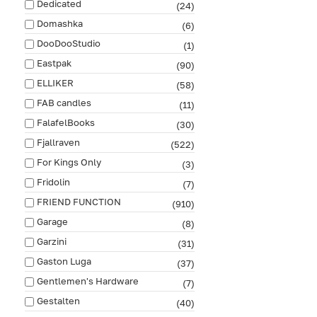
Dedicated
(24)
Domashka
(6)
DooDooStudio
(1)
Eastpak
(90)
ELLIKER
(58)
FAB сandles
(11)
FalafelBooks
(30)
Fjallraven
(522)
For Kings Only
(3)
Fridolin
(7)
FRIEND FUNCTION
(910)
Garage
(8)
Garzini
(31)
Gaston Luga
(37)
Gentlemen's Hardware
(7)
Gestalten
(40)