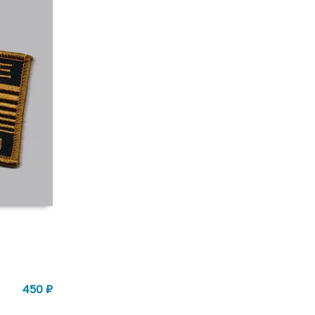
450
₽